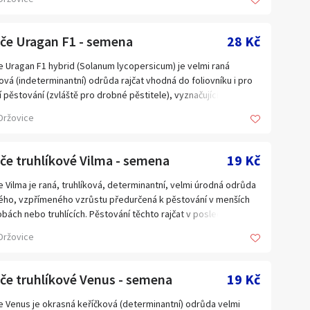
tění je řídké, rajče je vhodné pro skleníky, fóliovníky i na pole.
ování: Vyžaduje pravidelnou zálivku a dostatek živin.
ažujeme 1 x týdně velkou dávkou vody. Při rychlení intenzivně
jče Uragan F1 - semena
28 Kč
áme. Použití: Vhodné pro přímý konzum i krátkodobé
dování. Balení obsahuje 10 semen za 36 Kč. Semena –
e Uragan F1 hybrid (Solanum lycopersicum) je velmi raná
seeds
ová (indeterminantní) odrůda rajčat vhodná do foliovníku i pro
í pěstování (zvláště pro drobné pěstitele), vyznačující se
ími kulatými plody odolnými proti praskání. Rajčata jsou vhodná
Držovice
ímému konzumu, do salátů, na přízdobu pokrmů i na
tranné tepelné zpracování. Balení obsahuje 20 semen za 28 Kč.
ena – neoseeds
če truhlíkové Vilma - semena
19 Kč
e Vilma je raná, truhlíková, determinantní, velmi úrodná odrůda
ého, vzpřímeného vzrůstu předurčená k pěstování v menších
bách nebo truhlících. Pěstování těchto rajčat v poslední době
ává na oblíbenosti. Plody jsou velmi chutné, vhodné k přímé
Držovice
umaci, nebo na přízdobu pokrmů a do salátů. Celkově rostlina
bí dekorativně. Její předností je i to, že ji můžeme pěstovat
radost dětí a také je do pěstování i sklizně na balkonech
če truhlíkové Venus - semena
19 Kč
jit. Plody jsou menší, kulaté, dosahující hmotnosti 15 – 20g,
ávající do jasně červené barvy. Doba zrání 70 – 75 dní. Balení
e Venus je okrasná keříčková (determinantní) odrůda velmi