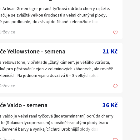
ní obsahuje 10 semen za 35 Kč. Semena – neoseeds
e Artisan Green tiger je raná tyčková odrůda cherry rajčete.
ačuje se zvláště velkou úrodností a velmi chutnými plody,
é jsou podlouhlé, dozrávají do žíhané zelenožluté barvy, dužina
ovněž zelená. Velikost plodu je přibližně 4 – 5 cm, váha kolem 40
Držovice
huť je vynikající, šťavnatá, sladkokyselá. Doba zrání je 70 až 75
 Odrůda je odolná proti praskání, hodí se jak pro venkovní
ování, tak i ve sklenících. Plody jsou vhodné k přímé konzumaci
jče Yellowstone - semena
21 Kč
láště do salátů, na studené mísy. Balení obsahuje 10 semen za
č. Semena – neoseeds
e Yellowstone, v překladu „žlutý kámen“, je většího vzrůstu,
né pro pěstování nejen v zeleninových záhonech, ale rovněž
klenících. Na jednom vijanu dozrává 6 – 8 velkých plodů jasně
é barvy. Jsou masité, s žebrováním. Hodí se skvěle do
Držovice
urgerů, sendvičů, do omáček, kečupů a do všech italských
mů. Kvůli těžkým plodům, potřebuje rostlina silnou oporu.
ní obsahuje 30 semen za 21 Kč. Semena – neoseeds
če Valdo - semena
36 Kč
e Valdo je velmi raná tyčková (indeterminantní) odrůda cherry
ete (Solanum lycopersicum) s oválně hranatými plody tvaru
í, červené barvy a vynikající chuti. Drobnější plody dosahují
nosti 20 – 25 g, skladovatelnost dobrá, pevnost střední.
Držovice