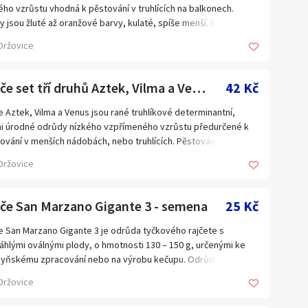
huje 20 semen za 19 Kč. Semena – neoseeds
ého vzrůstu vhodná k pěstování v truhlících na balkonech.
y jsou žluté až oranžové barvy, kulaté, spíše menší. Rostlina
bí velice dekorativně. Rajčata jsou vhodná k přímé konzumaci,
Držovice
bložené mísy, do salátů i na nakládání. Plody jsou menší cca 15
g, kulaté, oranžové barvy. Balení obsahuje 20 semen za 19 Kč.
ena – neoseeds
Rajče set tří druhů Aztek, Vilma a Venus - semena
42 Kč
e Aztek, Vilma a Venus jsou rané truhlíkové determinantní,
i úrodné odrůdy nízkého vzpřímeného vzrůstu předurčené k
ování v menších nádobách, nebo truhlících. Pěstování těchto
at získává poslední dobou na oblíbenosti. Plody jsou velmi
Držovice
né, vhodné k přímé konzumaci, nebo na přízdobu pokrmů a do
tů. Celkově rostliny působí velice dekorativně. Předností je i to,
e můžeme pěstovat pro radost dětí a také je do pěstování a
jče San Marzano Gigante 3 - semena
25 Kč
zně na balkonech zapojit. Balení obsahuje 3x20 semen za 42 Kč.
ena – neoseeds
e San Marzano Gigante 3 je odrůda tyčkového rajčete s
áhlými oválnými plody, o hmotnosti 130 – 150 g, určenými ke
yňskému zpracování nebo na výrobu kečupu. Odrůdy typu San
ano jsou velice vhodné pro vaření na boloňské omáčky a
Držovice
bně. Je rezistentní k chorobám Verticilium a Fusarium
porum rasy 1 a 2. Balení obsahuje 20 semen za 25 Kč. Semena –