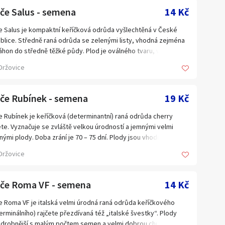
seeds
če Salus - semena
14 Kč
e Salus je kompaktní keříčková odrůda vyšlechtěná v České
blice. Středně raná odrůda se zelenými listy, vhodná zejména
áhon do středně těžké půdy. Plod je oválného tvaru, v době
ostí červený, vážící asi 70 – 90 gramů s vyšším obsahem sušiny
Držovice
dí se jak k přímé spotřebě, tak k výrobě kečupů, šťáv apod.
ata mají vyšší obsah vítamínu A a C a sklízíme je postupně podle
osti. Balení obsahuje 30 semen za 14 Kč. Semena – neoseeds
jče Rubínek - semena
19 Kč
e Rubínek je keříčková (determinantní) raná odrůda cherry
ete. Vyznačuje se zvláště velkou úrodností a jemnými velmi
nými plody. Doba zrání je 70 – 75 dní. Plody jsou vhodné jak k
é konzumaci, tak zvláště do salátů a na studené mísy. Plody
Držovice
 malé, kulaté, dozrávající do jasně červené barvy a dosahující
nosti asi 15 – 30g. Doba zrání je 70 – 75 dní. Balení obsahuje 30
n za 19 Kč. Semena – neoseeds
jče Roma VF - semena
14 Kč
e Roma VF je italská velmi úrodná raná odrůda keříčkového
erminálního) rajčete přezdívaná též „italské švestky“. Plody
 drobnější s malým počtem semen a velmi dobrou chutí. Doba