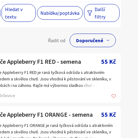
Hledat v
Další
Nabídka/poptávka
textu
filtry
Hlavní město Praha
Večer
Jihomoravský kraj
lní cena
Řadit od
egiony
Kč
jče Appleberry F1 RED - semena
55 Kč
 s personalizací nabídek, zasíláním
gových materiálů a upozornění.
e Appleberry F1 RED je raná tyčková odrůda s atraktivním
edem a skvělou chutí. Jsou vhodná k pěstování ve skleníku, v
Hlavní město Praha
bách i na záhonu. Rajče má výbornou sladkou chuť s malým
akem kyselosti, méně šťávy a více dužiny, která je červená a
Jihomoravský kraj
Držovice
á. Plody na rostlině visí v krásných dlouhých hroznech. Vijany
Kraj Vysočina
 nevětvené, ale velmi dlouhé. Mohou dosahovat délky až 1 m a
 až 30 plodů. Přináší vysokou úrodu na malé ploše pěstování.
jče Appleberry F1 ORANGE - semena
Liberecký kraj
55 Kč
ata obsahují vitamín B1, B2, B6, C, E, provitamín A a mnoho
Olomoucký kraj
rálních látek, také mají nízký obsah kalorií. Cherry rajčata jsou
e Appleberry F1 ORANGE je raná tyčková odrůda s atraktivním
né do čerstvých zeleninových salátů, na přízdobu pokrmů i k
edem a skvělou chutí. Jsou vhodná k pěstování ve skleníku, v
Plzeňský kraj
é konzumaci. Jejich chuť a velikost ocení i děti. Balení obsahuje