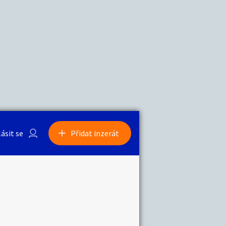
a
Zvířata
lásit se
Přidat inzerát
obby
Sběratelství
ní
Ostatní