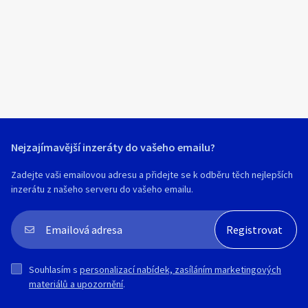
Klíčové slovo:
Neuvedeno
Km
Lokalita:
Neuvedeno
Celá ČR
Hlavní město Praha
Ráno
Večer
Jihočeský kraj
Nejzajímavější inzeráty do vašeho emailu?
E-mail
Jihomoravský kraj
Zadejte vaši emailovou adresu a přidejte se k odběru těch nejlepších
Zobrazit všechny regiony
inzerátu z našeho serveru do vašeho emailu.
Souhlasím s personalizací nabídek, zasíláním
Stáří inzerátu
marketingových materiálů a upozornění.
Souhlasím s
personalizací nabídek, zasíláním marketingových
materiálů a upozornění
.