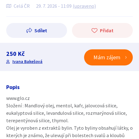
Celá ČR
29. 7. 2026 - 11:09
(upraveno)
Sdílet
Přidat
250 Kč
Mám zájem
Ivana Bakešová
Popis
www.glo.cz
Složení : Mandlový olej, mentol, kafr, jalovcová silice,
eukalyptová silice, levandulová silice, rozmarýnová silice,
terepentýnová silice, thymol.
Olej je vyroben z extraktů bylin. Tyto byliny obsahují látky, o
kterých je známo, že ulevují při bolestech svalů a kloubů