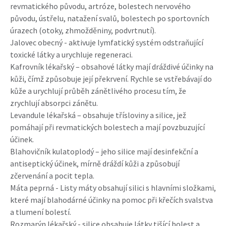
revmatického původu, artróze, bolestech nervového
původu, ústřelu, natažení svalů, bolestech po sportovních
úrazech (otoky, zhmožděniny, podvrtnutí).
Jalovec obecný - aktivuje lymfatický systém odstraňující
toxické látky a urychluje regeneraci.
Kafrovník lékařský – obsahové látky mají dráždivé účinky na
kůži, čímž způsobuje její překrvení. Rychle se vstřebávají do
kůže a urychlují průběh zánětlivého procesu tím, že
zrychlují absorpci zánětu.
Levandule lékařská – obsahuje třísloviny a silice, jež
pomáhají při revmatických bolestech a mají povzbuzující
účinek.
Blahovičník kulatoplodý – jeho silice mají desinfekční a
antiseptický účinek, mírně dráždí kůži a způsobují
zčervenání a pocit tepla.
Máta peprná - Listy máty obsahují silici s hlavními složkami,
které mají blahodárné účinky na pomoc při křečích svalstva
a tlumení bolestí.
Rozmarýn lékařský - silice obsahuje látky tišící bolest a