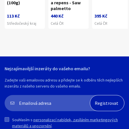
(100g)
a repens - Saw
palmetto
113 Kč
440 Kč
395 Kč
Středočeský kraj
Celá ČR
Celá ČR
Nejzajímavější inzeráty do vašeho emailu?
Zadejte vaši emailovou adresu a přidejte se k odběru těch nejlepších
inzerátu z našeho serveru do vašeho emailu.
Souhlasím s
personalizací nabídek, zasíláním marketingových
materiálů a upozornění
.