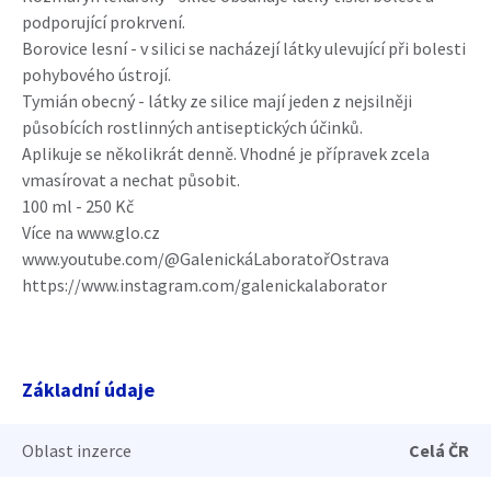
podporující prokrvení.
Borovice lesní - v silici se nacházejí látky ulevující při bolesti
pohybového ústrojí.
Tymián obecný - látky ze silice mají jeden z nejsilněji
působících rostlinných antiseptických účinků.
Aplikuje se několikrát denně. Vhodné je přípravek zcela
vmasírovat a nechat působit.
100 ml - 250 Kč
Více na www.glo.cz
www.youtube.com/@GalenickáLaboratořOstrava
https://www.instagram.com/galenickalaborator
Základní údaje
Oblast inzerce
Celá ČR