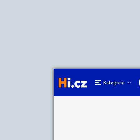
Kategorie
Cena
Lokalita
Název hlídacího 
Cena
Auto-moto
Reali
Minimální cena
Kč
Kategorie
Práce a služby
Stro
Lokalita
Kategorie:
Hledat inze
Cena:
Vzdálenost do
Lokalita:
Dětské zboží
Móda
Km