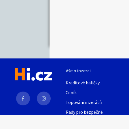
Nabídka/poptávk
Celá ČR
Jihočeský kraj
Karlovarský kraj
Královéhradecký kraj
Moravskoslezský kraj
Pardubický kraj
Vše o inzerci
Středočeský kraj
Zlínský kraj
Kreditové balíčky
Ceník
Topování inzerátů
Rady pro bezpečné
obchodování
AI