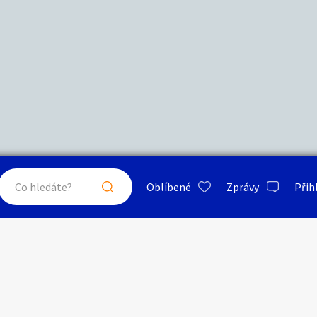
Další filtry
Stáří inzerátu
Hledat v textu
Nabídka/poptávka
psa
ty a bydlení
Seznamka
Erotik
Maximální cena
Kč
až
Oblíbené
Zprávy
Přih
je a nářadí
PC a elektro
Sport a h
Letničky
Typ inzerátu:
Neuvedeno
ráty v okolí
Neuvedeno
Klíčové slovo:
Neuvedeno
Neuvedeno
 a doplňky
Kultura
Cestová