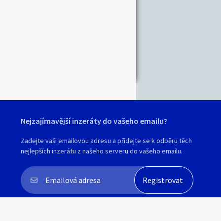
Nejzajímavější inzeráty do vašeho emailu?
Zadejte vaši emailovou adresu a přidejte se k odběru těch
nejlepších inzerátu z našeho serveru do vašeho emailu.
Souhlasím s
personalizací nabídek, zasíláním
marketingových materiálů a upozornění
.