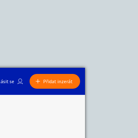
a
Zvířata
lásit se
Přidat inzerát
obby
Sběratelství
ní
Ostatní