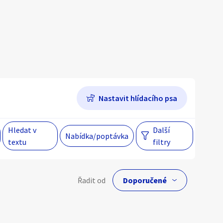
Hlavní město Praha
Večer
Jihomoravský kraj
egiony
Nastavit hlídacího psa
 s personalizací nabídek, zasíláním
gových materiálů a upozornění.
Hledat v
Další
Nabídka/poptávka
textu
filtry
lní cena
Řadit od
Kč