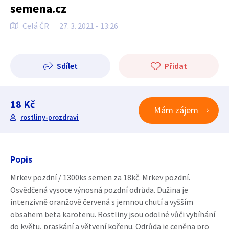
semena.cz
Celá ČR
27. 3. 2021 - 13:26
Sdílet
Přidat
18 Kč
Mám zájem
rostliny-prozdravi
Popis
Mrkev pozdní / 1300ks semen za 18kč. Mrkev pozdní.
Osvědčená vysoce výnosná pozdní odrůda. Dužina je
intenzivně oranžově červená s jemnou chutí a vyšším
obsahem beta karotenu. Rostliny jsou odolné vůči vybíhání
do květu, praskání a větvení kořenu. Odrůda je ceněna pro