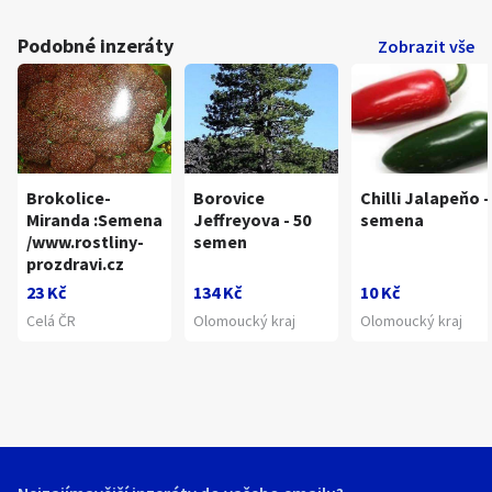
Podobné inzeráty
Zobrazit vše
Brokolice-
Borovice
Chilli Jalapeňo -
Miranda :Semena
Jeffreyova - 50
semena
/www.rostliny-
semen
prozdravi.cz
23 Kč
134 Kč
10 Kč
Celá ČR
Olomoucký kraj
Olomoucký kraj