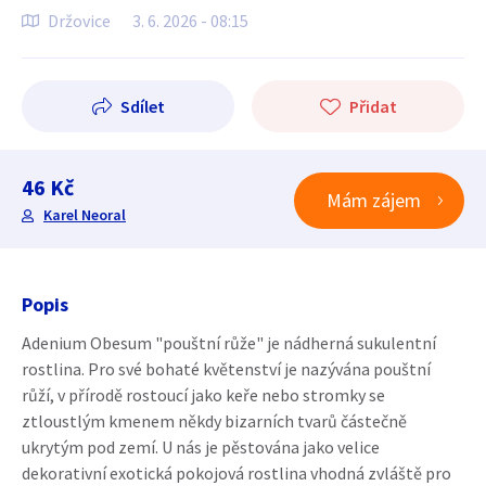
Držovice
3. 6. 2026 - 08:15
Sdílet
Přidat
46 Kč
Mám zájem
Karel Neoral
Popis
Adenium Obesum "pouštní růže" je nádherná sukulentní
rostlina. Pro své bohaté květenství je nazývána pouštní
růží, v přírodě rostoucí jako keře nebo stromky se
ztloustlým kmenem někdy bizarních tvarů částečně
ukrytým pod zemí. U nás je pěstována jako velice
dekorativní exotická pokojová rostlina vhodná zvláště pro