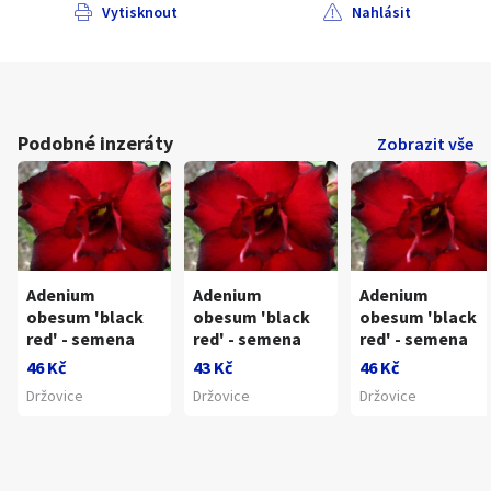
Vytisknout
Nahlásit
Podobné inzeráty
Zobrazit vše
Adenium
Adenium
Adenium
obesum 'black
obesum 'black
obesum 'black
red' - semena
red' - semena
red' - semena
46 Kč
43 Kč
46 Kč
Držovice
Držovice
Držovice