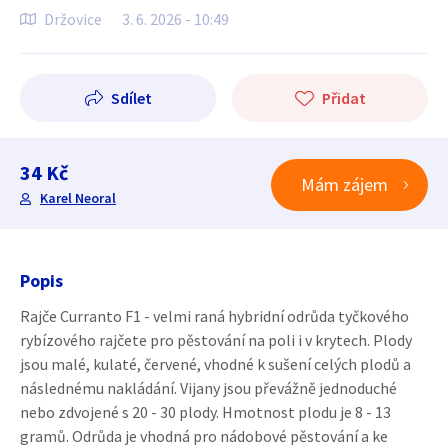
Držovice
3. 6. 2026 - 10:49
Sdílet
Přidat
34 Kč
Mám zájem
Karel Neoral
Popis
Rajče Curranto F1 - velmi raná hybridní odrůda tyčkového
rybízového rajčete pro pěstování na poli i v krytech. Plody
jsou malé, kulaté, červené, vhodné k sušení celých plodů a
následnému nakládání. Vijany jsou převážně jednoduché
nebo zdvojené s 20 - 30 plody. Hmotnost plodu je 8 - 13
gramů. Odrůda je vhodná pro nádobové pěstování a ke