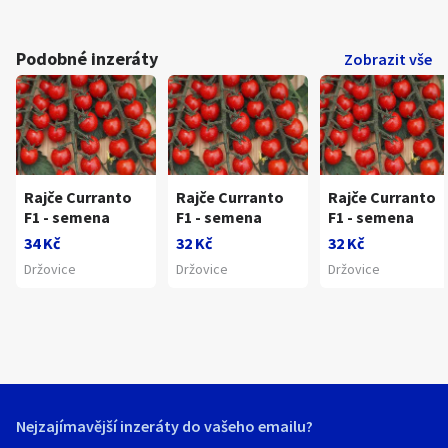
Podobné inzeráty
Zobrazit vše
Rajče Curranto
Rajče Curranto
Rajče Curranto
F1 - semena
F1 - semena
F1 - semena
34 Kč
32 Kč
32 Kč
Držovice
Držovice
Držovice
Nejzajímavější inzeráty do vašeho emailu?