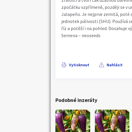
zralosti a tvoří tak úžasnou barevn
zpočátku vzpřímeně, později se v urč
Jalapeňo. Je nejprve zemitá, poté s
jednotek pálivosti (SHU). Používá s
říz a potěší i na pohled. Dosahuje v
Semena – neoseeds
Vytisknout
Nahlásit
Podobné inzeráty