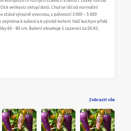
ou kompozici v různých stádiích zralosti. Lusky rostou
ité velikosti sklopí dolů. Chuť se liší od normální
e stává výrazně ovocnou, s pálivostí 3 000 – 5 000
e zejména k sušení a k výrobě koření. Vaší kuchyni přidá
ýšky 60 - 80 cm. Balení obsahuje 1 sazenici za 50 Kč.
Zobrazit vše