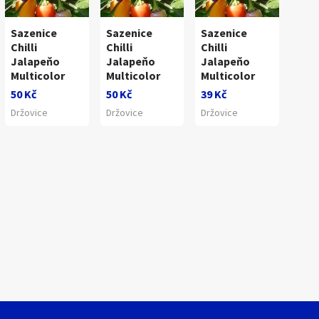
Sazenice
Sazenice
Sazenice
1
/
1
Chilli
Chilli
Chilli
Jalapeňo
Jalapeňo
Jalapeňo
Multicolor
Multicolor
Multicolor
50 Kč
50 Kč
39 Kč
Držovice
Držovice
Držovice