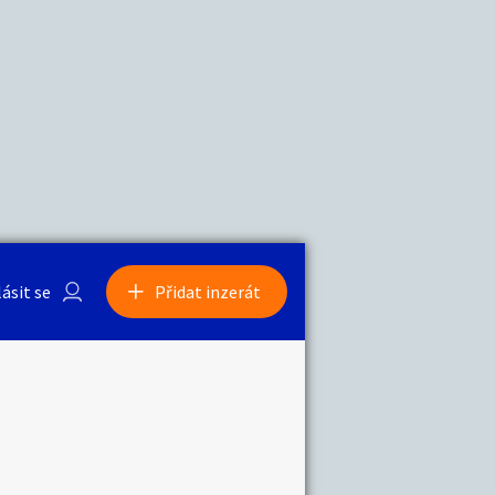
a
Zvířata
0
/
2000
Nahlásit
0
/
1000
lásit se
Přidat inzerát
obby
Sběratelství
ní
Ostatní