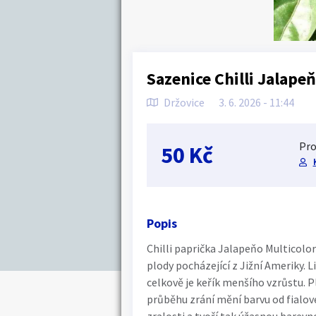
Sazenice Chilli Jalape
Držovice
3. 6. 2026 - 11:44
Pro
50 Kč
Popis
Chilli paprička Jalapeňo Multicolor
plody pocházející z Jižní Ameriky. L
celkově je keřík menšího vzrůstu. Pl
průběhu zrání mění barvu od fialov