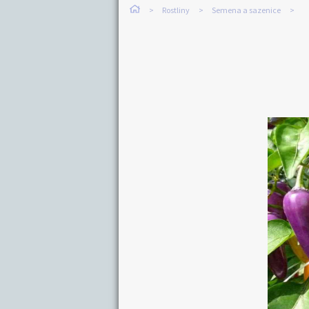
Rostliny
Semena a sazenice