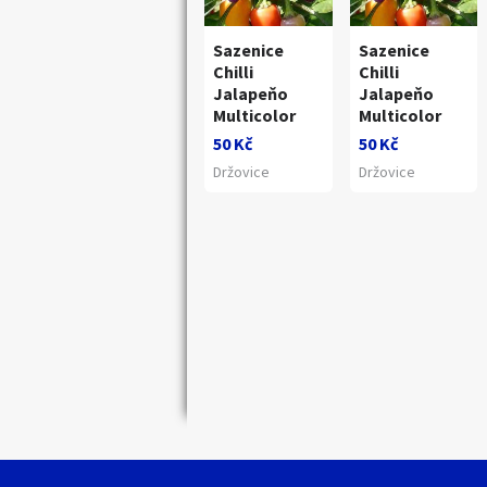
Sazenice
Sazenice
Náhledy
Chilli
Chilli
Jalapeňo
Jalapeňo
Multicolor
Multicolor
50 Kč
50 Kč
Držovice
Držovice