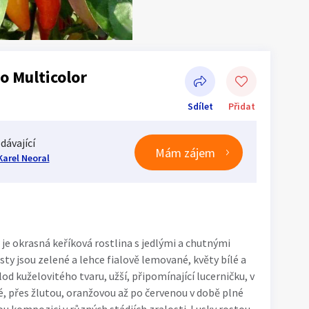
ňo Multicolor
Sdílet
Přidat
dávající
Mám zájem
Karel Neoral
Sdílet na Facebooku
 je okrasná keříková rostlina s jedlými a chutnými
isty jsou zelené a lehce fialově lemované, květy bílé a
od kuželovitého tvaru, užší, připomínající lucerničku, v
é, přes žlutou, oranžovou až po červenou v době plné