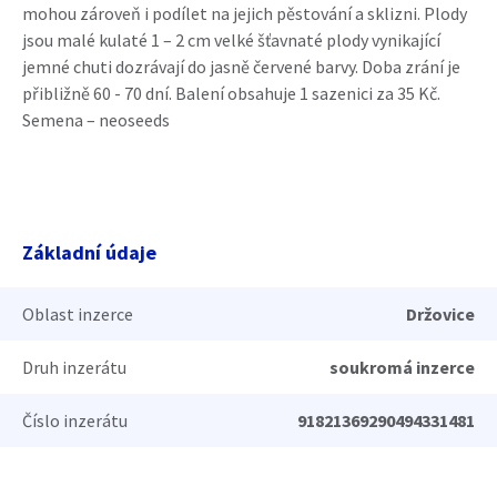
mohou zároveň i podílet na jejich pěstování a sklizni. Plody
jsou malé kulaté 1 – 2 cm velké šťavnaté plody vynikající
jemné chuti dozrávají do jasně červené barvy. Doba zrání je
přibližně 60 - 70 dní. Balení obsahuje 1 sazenici za 35 Kč.
Semena – neoseeds
Základní údaje
Oblast inzerce
Držovice
Druh inzerátu
soukromá inzerce
Číslo inzerátu
91821369290494331481