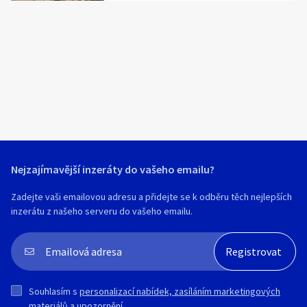
(Kolín, Kutná Hora, Poděbrady, Nymburk,
Český Brod)
Nejzajímavější inzeráty do vašeho emailu?
Zadejte vaši emailovou adresu a přidejte se k odběru těch nejlepších
inzerátu z našeho serveru do vašeho emailu.
Souhlasím s
personalizací nabídek, zasíláním marketingových
materiálů a upozornění
.