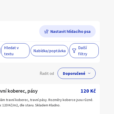
Hlavní město Praha
Večer
Jihomoravský kraj
Nastavit hlídacího psa
egiony
Hledat v
Další
Nabídka/poptávka
 s personalizací nabídek, zasíláním
textu
filtry
gových materiálů a upozornění.
lní cena
Řadit od
Kč
vní koberec, pásy
120 Kč
ám travní koberec, travní pásy. Rozměry koberce jsou různé.
: 120 Kč/m2, dle stavu. Skladem Kladno.
Hlavní město Praha