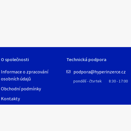
volně doplněna plevelnými travami a bylinami , např. lipnicí
í a plní dále funkci běžné, travnaté plochy.
 Jílek mnohokvětý (Lolium multiflorum)
 Jílek vytrvalý (Lolium perenne)
 Kostřava červená (Festuca rubra)
ro
O společnosti
Technická podpora
Informace o zpracování
podpora@hyperinzerce.cz
osobních údajů
pondělí - čtvrtek
8:30 - 17:00
Obchodní podmínky
Kontakty