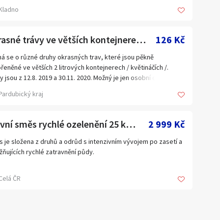
Jihomoravský kraj
a
Kladno
Kraj Vysočina
Liberecký kraj
Okrasné trávy ve větších kontejnerech.
126 Kč
Olomoucký kraj
á se o různé druhy okrasných trav, které jsou pěkně
řeněné ve větších 2 litrových kontejnerech / květináčích /.
Plzeňský kraj
y jsou z 12.8. 2019 a 30.11. 2020. Možný je jen osobní odběr.
Ústecký kraj
ete nás cca 20 km jižně od Pardubic. Nabídka platí do smazání
Pardubický kraj
to inzerátu. Jsme plátci DPH, cena je uvedena s DPH. Po
Zahraničí
chozí tel. dohodě je možno se dohodnout na odběru dřevin
oliv.
Travní směs rychlé ozelenění 25 kg DOPRAVA ZDARAMA
2 999 Kč
 je složena z druhů a odrůd s intenzivním vývojem po zasetí a
ňujících rychlé zatravnění půdy.
s://www.znackova-krmiva.cz/travni-smesi/
Celá ČR
 přímo na naší prodejně REMA CB České Budějovice
stoupení jílku mnohokvětého je směs v dalších letech