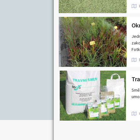
Jihočeský kraj
Nabídka/poptávk
Karlovarský kraj
Královéhradecký kraj
Moravskoslezský kraj
Jedn
zako
Pardubický kraj
Fotk
Středočeský kraj
Najd
toho
Zlínský kraj
před
kdyk
Směs
umož
http
Nebo
Po u