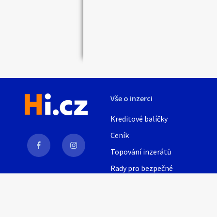
samo
ročn
50 %
30 %
20 %
Tag
Vše o inzerci
Kreditové balíčky
Ceník
Topování inzerátů
Rady pro bezpečné
obchodování
AI
Nápověda