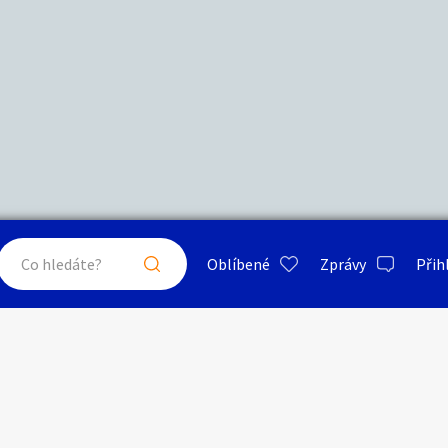
Další filtry
Stáří inzerátu
Hledat v textu
Nabídka/poptávka
psa
ty a bydlení
Seznamka
Erotik
Maximální cena
Kč
až
Oblíbené
Zprávy
Přih
je a nářadí
PC a elektro
Sport a h
Trávníky, traviny
Typ inzerátu:
Neuvedeno
ráty v okolí
Neuvedeno
Klíčové slovo:
Neuvedeno
Neuvedeno
 a doplňky
Kultura
Cestová