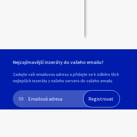
Nejzajímavější inzeráty do vašeho emailu?
Zadejte vaši emailovou adresu a přidejte se k odběru těch
nejlepších inzerátu z našeho serveru do vašeho emailu.
Souhlasím s
personalizací nabídek, zasíláním
marketingových materiálů a upozornění
.