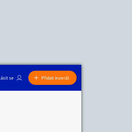
a
Zvířata
lásit se
Přidat inzerát
obby
Sběratelství
ní
Ostatní